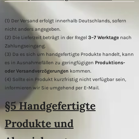
(1) Der Versand erfolgt innerhalb Deutschlands, sofern
nicht anders angegeben.
(2) Die Lieferzeit beträgt in der Regel
3–7 Werktage
nach
Zahlungseingang.
(3) Da es sich um handgefertigte Produkte handelt, kann
es in Ausnahmefällen zu geringfügigen
Produktions-
oder Versandverzögerungen
kommen.
(4) Sollte ein Produkt kurzfristig nicht verfügbar sein,
informieren wir Sie umgehend per E-Mail.
§5 Handgefertigte
Produkte und