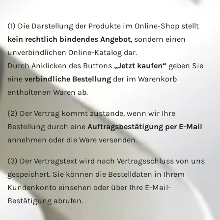
(1) Die Darstellung der Produkte im Online-Shop stellt
kein rechtlich bindendes Angebot
, sondern einen
unverbindlichen Online-Katalog dar.
Durch Anklicken des Buttons
„Jetzt kaufen“
geben Sie
eine
verbindliche Bestellung
der im Warenkorb
enthaltenen Waren ab.
(2) Der Vertrag kommt zustande, wenn wir Ihre
Bestellung durch eine
Auftragsbestätigung per E-Mail
annehmen oder die Ware versenden.
(3) Der Vertragstext wird nach Vertragsschluss von uns
gespeichert. Sie können die Bestelldaten in Ihrem
Kundenkonto einsehen oder über Ihre E-Mail-
Bestätigung abrufen.