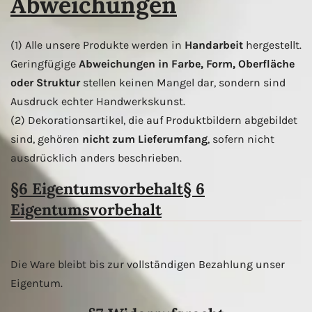
Abweichungen
(1) Alle unsere Produkte werden in
Handarbeit
hergestellt.
Geringfügige
Abweichungen in Farbe, Form, Oberfläche
oder Struktur
stellen keinen Mangel dar, sondern sind
Ausdruck echter Handwerkskunst.
(2) Dekorationsartikel, die auf Produktbildern abgebildet
sind, gehören
nicht zum Lieferumfang
, sofern nicht
ausdrücklich anders beschrieben.
§6 Eigentumsvorbehalt
§ 6
Eigentumsvorbehalt
Die Ware bleibt bis zur vollständigen Bezahlung unser
Eigentum.