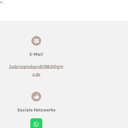
n.
E-Mail
Sabineprobandt1983@gm
x.de
Soziale Netzwerke
W