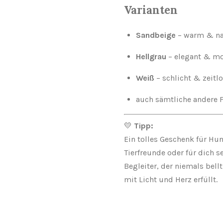
Varianten
Sandbeige
– warm & na
Hellgrau
– elegant & m
Weiß
– schlicht & zeitl
auch sämtliche andere F
💛
Tipp:
Ein tolles Geschenk für Hu
Tierfreunde oder für dich s
Begleiter, der niemals bell
mit Licht und Herz erfüllt.