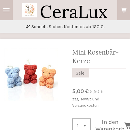
CeraLux
Zum
Hauptinhalt
springen
🌿 Schnell. Sicher. Kostenlos ab 150 €.
Mini Rosenbär-
Kerze
Sale!
5,00 €
5,50 €
zzgl. MwSt. und
Versandkosten
In den
Warenkorb