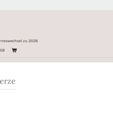
hreswechsel zu 2026
GB
erze