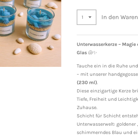
In den Ware
Unterwasserkerze – Magie 
Glas
🐚✨
Tauche ein in die Ruhe un
– mit unserer handgegoss
(230 ml)
.
Diese einzigartige Kerze br
Tiefe, Freiheit und Leichtigk
Zuhause.
Schicht für Schicht entsteh
Unterwasserwelt: goldener
schimmerndes Blau und ein