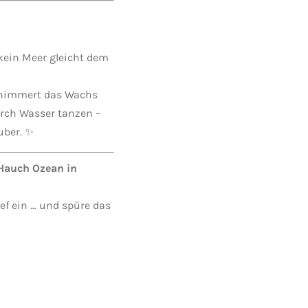
kein Meer gleicht dem
schimmert das Wachs
urch Wasser tanzen –
uber. ✨
 Hauch Ozean in
ef ein … und spüre das