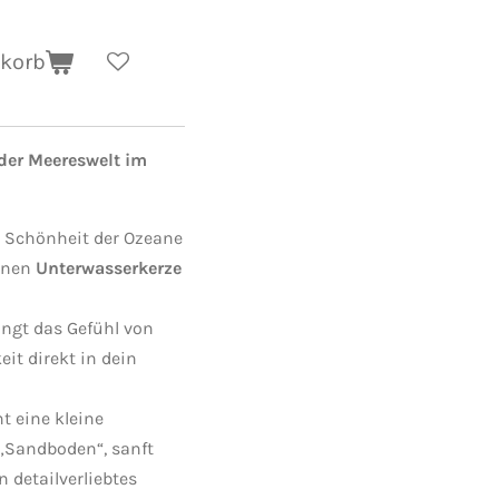
nkorb
der Meereswelt im
d Schönheit der Ozeane
enen
Unterwasserkerze
ingt das Gefühl von
eit direkt in dein
t eine kleine
 „Sandboden“, sanft
 detailverliebtes