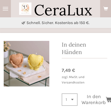
CeraLux
Zum
Hauptinhalt
springen
🌿 Schnell. Sicher. Kostenlos ab 150 €.
In deinen
Händen
7,49 €
zzgl. MwSt. und
Versandkosten
In den
Warenkorb