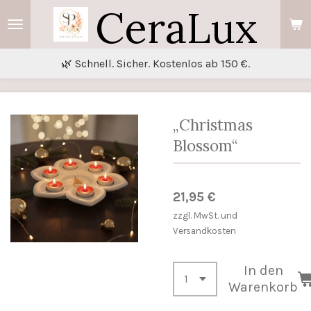
CeraLux
Zum
Hauptinhalt
springen
🌿 Schnell. Sicher. Kostenlos ab 150 €.
„Christmas
Blossom“
21,95 €
zzgl. MwSt. und
Versandkosten
In den
Warenkorb