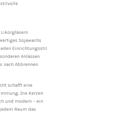
tilvolle
 Likörgläsern
hwertiges Sojawachs
 jeden Einrichtungsstil
esonderen Anlässen
as nach Abbrennen
ht schafft eine
timmung. Die Kerzen
sch und modern – ein
s jedem Raum das