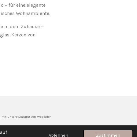
o – für eine elegante
nisches Wohnambiente.
e in dein Zuhause –
nglas-Kerzen von
Mit Unterstützung von
Webador
auf
Ablehnen
Zustimmen