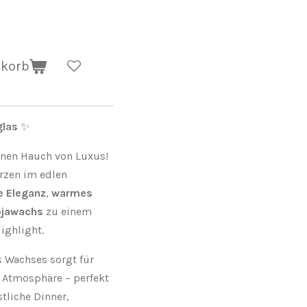
nkorb
glas
✨
inen Hauch von Luxus!
rzen im edlen
e Eleganz
,
warmes
ojawachs
zu einem
ighlight.
s Wachses sorgt für
 Atmosphäre – perfekt
tliche Dinner,