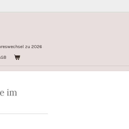
hreswechsel zu 2026
AGB
e im