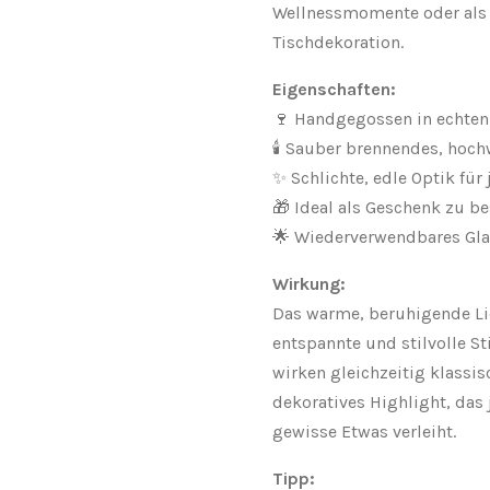
Wellnessmomente oder als s
Tischdekoration.
Eigenschaften:
🍷 Handgegossen in echten
🕯️ Sauber brennendes, hoc
✨ Schlichte, edle Optik für
🎁 Ideal als Geschenk zu b
🌟 Wiederverwendbares Gl
Wirkung:
Das warme, beruhigende Lic
entspannte und stilvolle S
wirken gleichzeitig klassi
dekoratives Highlight, da
gewisse Etwas verleiht.
Tipp: