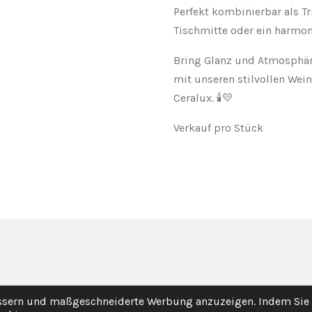
Perfekt kombinierbar als Tri
Tischmitte oder ein harmo
Bring Glanz und Atmosphär
mit unseren stilvollen Wei
Ceralux. 🕯️💛
Verkauf pro Stück
essern und maßgeschneiderte Werbung anzuzeigen. Indem Sie 