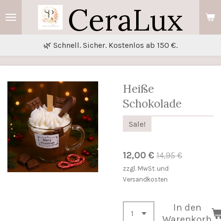
CeraLux
Zum
Hauptinhalt
springen
🌿 Schnell. Sicher. Kostenlos ab 150 €.
Heiße
Schokolade
Sale!
12,00 €
14,95 €
zzgl. MwSt. und
Versandkosten
In den
Warenkorb